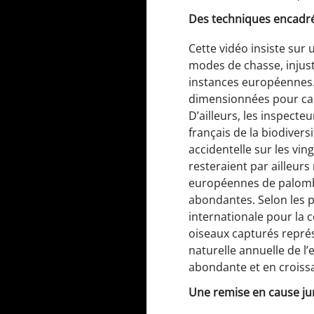
Des techniques encadré
Cette vidéo insiste sur u
modes de chasse, injus
instances européennes. E
dimensionnées pour cap
D’ailleurs, les inspecte
français de la biodivers
accidentelle sur les vi
resteraient par ailleurs
européennes de palombe
abondantes. Selon les p
internationale pour la c
oiseaux capturés représ
naturelle annuelle de 
abondante et en croissa
Une remise en cause ju