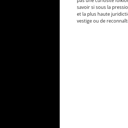
pas une curiosité folklo
savoir si sous la pressi
et la plus haute juridict
vestige ou de reconnaîtr