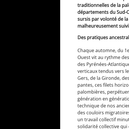
traditionnelles de la p
départements du Sud-Ou
sursis par volonté de 
malheureusement suivie 
Des pratiques ancestra
Chaque automne, du 1er
Ouest vit au rythme des
des Pyrénées-Atlantiques
verticaux tendus vers le
Gers, de la Gironde, de
pantes, ces filets horiz
palombières, perpétuent
génération en générati
technique de nos ancien
des couloirs migratoir
un travail collectif minu
solidarité collective qui 