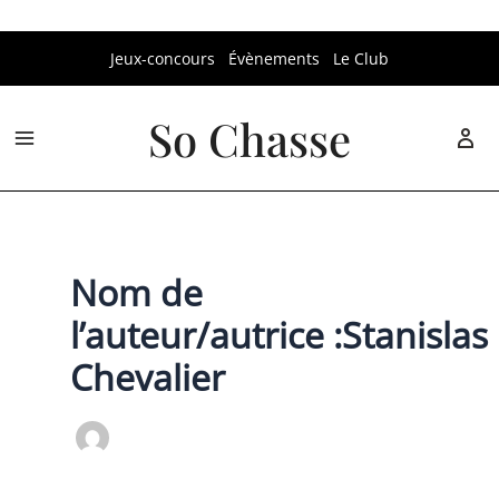
Aller
Jeux-concours
Évènements
Le Club
au
contenu
So Chasse
Nom de
l’auteur/autrice :Stanislas
Chevalier