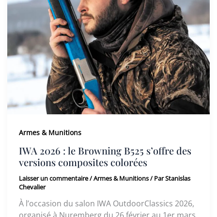
Armes & Munitions
IWA 2026 : le Browning B525 s’offre des
versions composites colorées
Laisser un commentaire
/
Armes & Munitions
/ Par
Stanislas
Chevalier
À l’occasion du salon IWA OutdoorClassics 2026,
organisé à Nuremberg du 26 février au 1er mars