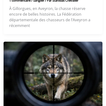
1 commentaire
/
Sanglier
/ Par
Stanislas Chevalier
À Gillorgues, en Aveyron, la chasse réserve
encore de belles histoires. La Fédération
départementale des chasseurs de l’Aveyron a
récemment