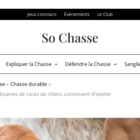
Jeux-concours
Évènements
Le Club
So Chasse
Expliquer la Chasse
Défendre la Chasse
Sangli
sse
Chasse durable
izaines de races de chiens continuent d’exister