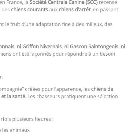
’en France, la
Société Centrale Canine (SCC)
recense
, des
chiens courants
aux
chiens d’arrêt
, en passant
nt le fruit d’une adaptation fine à des milieux, des
onnais
,
ni Griffon Nivernais
,
ni Gascon Saintongeois
,
ni
chiens ont été façonnés pour répondre à un besoin
on
ompagnie” créées pour l’apparence, les
chiens de
et la santé
. Les chasseurs pratiquent une sélection
rfois plusieurs heures ;
re les animaux