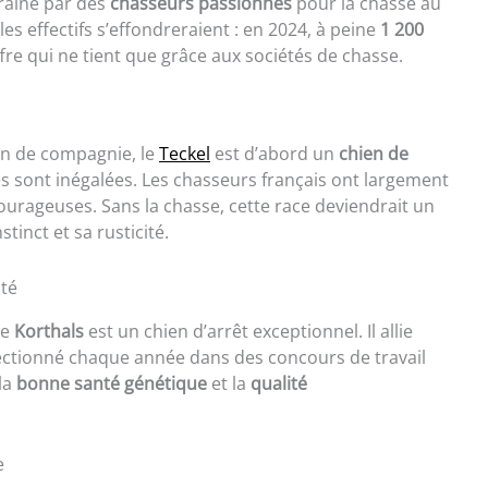
traîné par des
chasseurs passionnés
pour la chasse au
 les effectifs s’effondreraient : en 2024, à peine
1 200
fre qui ne tient que grâce aux sociétés de chasse.
n de compagnie, le
Teckel
est d’abord un
chien de
es sont inégalées. Les chasseurs français ont largement
courageuses. Sans la chasse, cette race deviendrait un
tinct et sa rusticité.
ité
le
Korthals
est un chien d’arrêt exceptionnel. Il allie
électionné chaque année dans des concours de travail
la
bonne santé génétique
et la
qualité
e