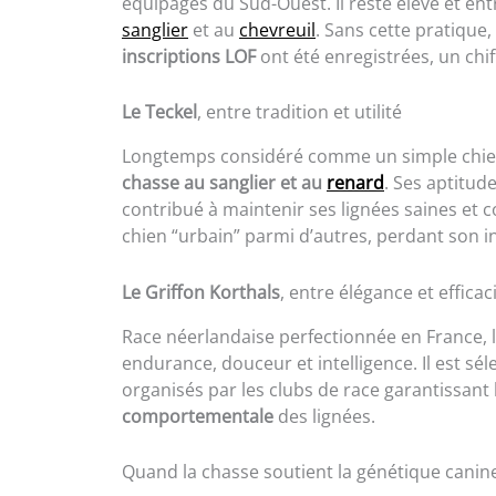
équipages du Sud-Ouest. Il reste élevé et en
sanglier
et au
chevreuil
. Sans cette pratique,
inscriptions LOF
ont été enregistrées, un chif
Le Teckel
, entre tradition et utilité
Longtemps considéré comme un simple chie
chasse au sanglier et au
renard
. Ses aptitud
contribué à maintenir ses lignées saines et 
chien “urbain” parmi d’autres, perdant son ins
Le Griffon Korthals
, entre élégance et efficac
Race néerlandaise perfectionnée en France, 
endurance, douceur et intelligence. Il est s
organisés par les clubs de race garantissant 
comportementale
des lignées.
Quand la chasse soutient la génétique canin