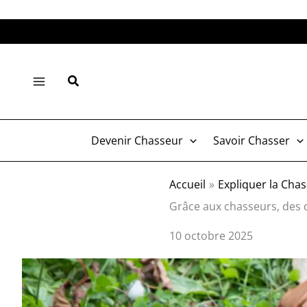
Aller
au
contenu
Rechercher
Devenir Chasseur
Savoir Chasser
Accueil
Expliquer la Cha
Grâce aux chasseurs, des d
10 octobre 2025