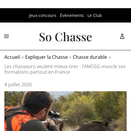
Aller
Jeux-concours
Évènements
Le Club
au
contenu
So Chasse
Accueil
Expliquer la Chasse
Chasse durable
Les chasseurs veulent mieux tirer : l’ANCGG muscle ses
formations partout en France
4 juillet 2026