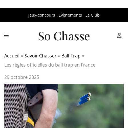
Aller
Jeux-concours
Évènements
Le Club
au
contenu
So Chasse
Accueil
Savoir Chasser
Ball-Trap
Les règles officielles du ball trap en France
29 octobre 2025