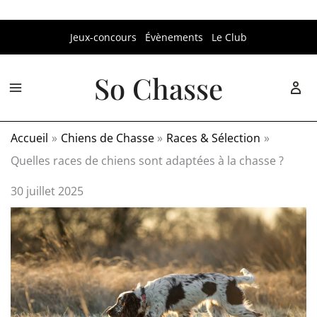
Aller
Jeux-concours
Évènements
Le Club
au
contenu
So Chasse
Accueil
Chiens de Chasse
Races & Sélection
Quelles races de chiens sont adaptées à la chasse ?
30 juillet 2025