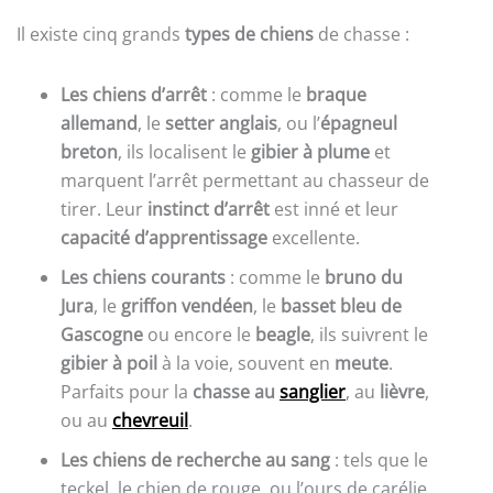
Il existe cinq grands
types de chiens
de chasse :
Les chiens d’arrêt
: comme le
braque
allemand
, le
setter anglais
, ou l’
épagneul
breton
, ils localisent le
gibier à plume
et
marquent l’arrêt permettant au chasseur de
tirer. Leur
instinct d’arrêt
est inné et leur
capacité d’apprentissage
excellente.
Les chiens courants
: comme le
bruno du
Jura
, le
griffon vendéen
, le
basset bleu de
Gascogne
ou encore le
beagle
, ils suivrent le
gibier à poil
à la voie, souvent en
meute
.
Parfaits pour la
chasse au
sanglier
, au
lièvre
,
ou au
chevreuil
.
Les chiens de recherche au sang
: tels que le
teckel, le chien de rouge, ou l’ours de carélie.