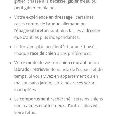
gibier
, chasse à la
bécasse
,
gibier d’eau
ou
petit gibier
en plaine.
Votre
expérience en dressage
: certaines
races comme le
braque allemand
ou
l’
épagneul breton
sont plus faciles à
dresser
que d’autres plus indépendantes.
Le
terrain
: plat, accidenté, humide, boisé…
chaque
race de chien
a ses préférences.
Votre
mode de vie
: un
chien courant
ou un
labrador retriever
demande de l’espace et du
temps. Si vous vivez en appartement ou en
maison sans jardin, certaines races seront
inadaptées.
Le
comportement
recherché : certains chiens
sont
calmes et affectueux
, d’autres plus vifs,
voire têtus.