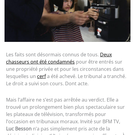
Les faits sont désormais connus de tous.
Deux
chasseurs ont été condamnés
pour être entrés sur
une propriété privée et pour les circonstances dans
lesquelles un
cerf
a été achevé. Le tribunal a tranché.
Le droit a suivi son cours. Dont acte.
Mais l’affaire ne s’est pas arrêtée au verdict. Elle a
trouvé un prolongement bien plus spectaculaire sur
les plateaux de télévision, transformés pour
l’occasion en tribunaux moraux. Invité sur BFM TV,
Luc Besson
n’a pas simplement pris acte de la