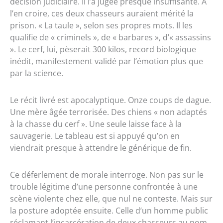
décision judiciaire. Il l’a jugée presque insuffisante. À
l’en croire, ces deux chasseurs auraient mérité la
prison. « La taule », selon ses propres mots. Il les
qualifie de « criminels », de « barbares », d’« assassins
». Le cerf, lui, pèserait 300 kilos, record biologique
inédit, manifestement validé par l’émotion plus que
par la science.
Le récit livré est apocalyptique. Onze coups de dague.
Une mère âgée terrorisée. Des chiens « non adaptés
à la chasse du cerf ». Une seule laisse face à la
sauvagerie. Le tableau est si appuyé qu’on en
viendrait presque à attendre le générique de fin.
Ce déferlement de morale interroge. Non pas sur le
trouble légitime d’une personne confrontée à une
scène violente chez elle, que nul ne conteste. Mais sur
la posture adoptée ensuite. Celle d’un homme public
réclamant l’incarcération de deux chasseurs au nom