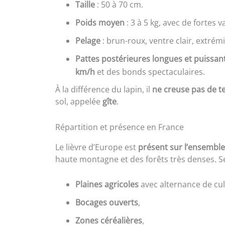
Taille
: 50 à 70 cm.
Poids moyen
: 3 à 5 kg, avec de fortes v
Pelage
: brun-roux, ventre clair, extrém
Pattes postérieures longues et puissan
km/h
et des bonds spectaculaires.
À la différence du lapin, il
ne creuse pas de te
sol, appelée
gîte
.
Répartition et présence en France
Le lièvre d’Europe est
présent sur l’ensemble
haute montagne et des forêts très denses. Ses
Plaines agricoles
avec alternance de cul
Bocages ouverts
,
Zones céréalières
,