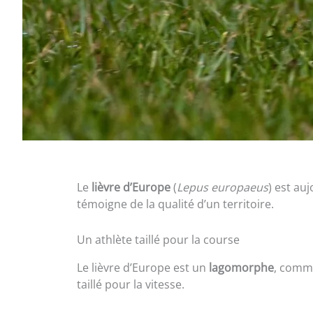
Le
lièvre d’Europe
(
Lepus europaeus
) est au
témoigne de la qualité d’un territoire.
Un athlète taillé pour la course
Le lièvre d’Europe est un
lagomorphe
, comm
taillé pour la vitesse.