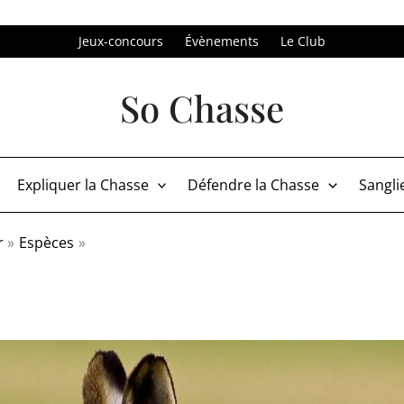
Jeux-concours
Évènements
Le Club
So Chasse
Expliquer la Chasse
Défendre la Chasse
Sangli
r
Espèces