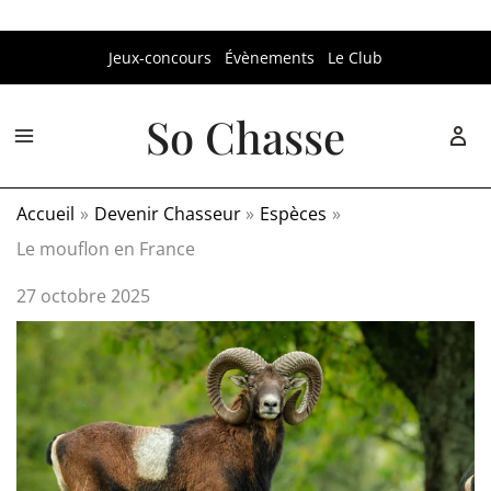
Aller
Jeux-concours
Évènements
Le Club
au
contenu
So Chasse
Accueil
Devenir Chasseur
Espèces
Le mouflon en France
27 octobre 2025