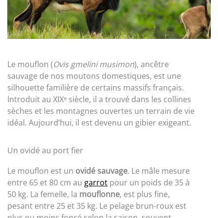
Le mouflon (
Ovis gmelini musimon
), ancêtre
sauvage de nos moutons domestiques, est une
silhouette familière de certains massifs français.
Introduit au XIXᵉ siècle, il a trouvé dans les collines
sèches et les montagnes ouvertes un terrain de vie
idéal. Aujourd’hui, il est devenu un gibier exigeant.
Un ovidé au port fier
Le mouflon est un
ovidé sauvage
. Le mâle mesure
entre 65 et 80 cm au
garrot
pour un poids de 35 à
50 kg. La femelle, la
mouflonne
, est plus fine,
pesant entre 25 et 35 kg. Le pelage brun-roux est
plus ou moins foncé selon la saison, souvent