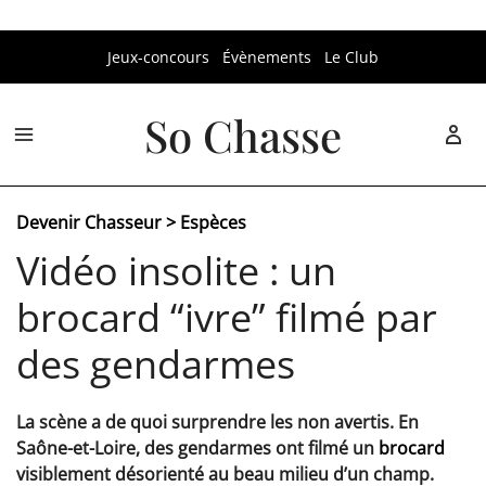
Aller
Jeux-concours
Évènements
Le Club
au
contenu
So Chasse
Devenir Chasseur
>
Espèces
Vidéo insolite : un
brocard “ivre” filmé par
des gendarmes
La scène a de quoi surprendre les non avertis. En
Saône-et-Loire, des gendarmes ont filmé un
brocard
visiblement désorienté au beau milieu d’un champ.