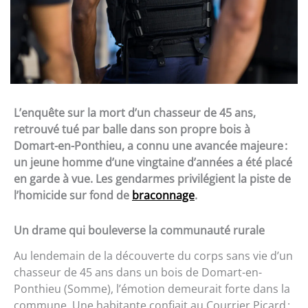
L’enquête sur la mort d’un chasseur de 45 ans,
retrouvé tué par balle dans son propre bois à
Domart-en-Ponthieu, a connu une avancée majeure :
un jeune homme d’une vingtaine d’années a été placé
en garde à vue. Les gendarmes privilégient la piste de
l’homicide sur fond de
braconnage
.
Un drame qui bouleverse la communauté rurale
Au lendemain de la découverte du corps sans vie d’un
chasseur de 45 ans dans un bois de Domart-en-
Ponthieu (Somme), l’émotion demeurait forte dans la
commune. Une habitante confiait au Courrier Picard :