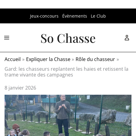
Aller
Jeux-concours
Évènements
Le Club
au
contenu
So Chasse
Accueil
Expliquer la Chasse
Rôle du chasseur
Gard: les chasseurs replantent les haies et retissent la
trame vivante des campagnes
8 janvier 2026