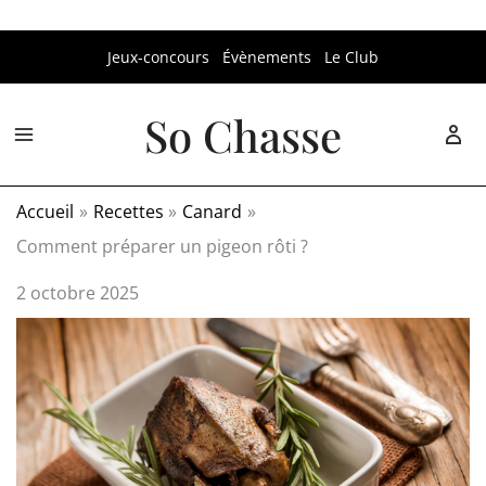
Aller
Jeux-concours
Évènements
Le Club
au
contenu
So Chasse
Accueil
Recettes
Canard
Comment préparer un pigeon rôti ?
2 octobre 2025