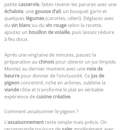
petite
casserole
, faites revenir les parures avec une
échalote
, une
gousse d’ail
, un bouquet garni et
quelques
légumes
(carottes, céleri). Déglacez avec
du
vin blanc
ou du
vin rouge
selon la recette,
ajoutez un
bouillon de volaille
, puis laissez réduire
à feu doux.
Après une vingtaine de minutes, passez la
préparation au
chinois
pour obtenir un jus limpide.
Montez au dernier moment avec une
noix de
beurre
pour donner de l’onctuosité. Ce
jus de
pigeon
concentré, riche en arômes, sublime la
viande
rôtie et transforme le plat en véritable
expérience de
cuisine créative
.
Comment assaisonner le pigeon ?
L’
assaisonnement
reste simple mais précis. On
recommande toujours de
saler
modérément avec