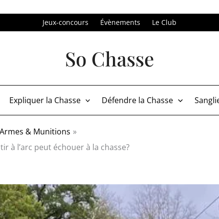
Jeux-concours
Évènements
Le Club
So Chasse
Expliquer la Chasse
Défendre la Chasse
Sangli
Armes & Munitions
r à l’arc peut échouer à la chasse?