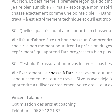
VL
: Non. Et c’est même la première leçon que doit int
je tire bien sur cible ? », mais « est-ce que mon maté
chasse exactement comme une pointe cible ? » Dans l
travail-là est extrêmement technique et qu’il est trop
SC : Quelles qualités faut-il alors, pour bien chasser à 
VL
: Il faut d’abord être un bon chasseur. Comprendre 
choisir le bon moment pour tirer. La précision du ge
expérimenté qui apprend l’arc progressera bien plus v
SC : C’est plutôt rassurant pour vos lecteurs : pas bes
VL
: Exactement. La
chasse à l’arc
, c’est avant tout un
l’aboutissement de tout ce travail. Si vous avez déjà l’
apprendre à utiliser correctement votre arc — et à e
Vincent Lalande
Optimisation des arcs et coaching
Téléphone: 06 89 12 21 87