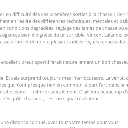
er en difficulté dès ses premières sorties à la chasse ? Derr
hent en réalité des différences techniques, mentales et bali
tir en conditions dégradées, réglage des lames de chasse ou 
 exigences bien éloignées du tir sur cible. Vincent Lalande, e
asse à l’arc et démonte plusieurs idées reçues tenaces dans
xcellent tireur sportif ferait naturellement un bon chasse
ue. Et cela surprend toujours mes interlocuteurs. La vérité, c
ines qui n’ont presque rien en commun, à part l’arc dans la 
, l’état d’esprit — diffère radicalement. D’ailleurs beaucoup d
ès qu’ils chassent, c’est un signal révélateur.
, à une distance connue, avec tout votre temps pour vous