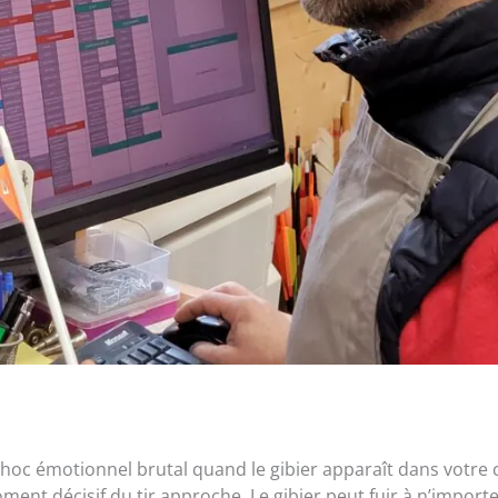
 choc émotionnel brutal quand le gibier apparaît dans votr
ment décisif du tir approche. Le gibier peut fuir à n’import