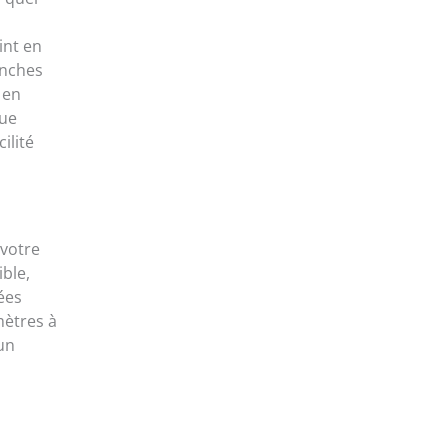
int en
anches
 en
gue
ilité
 votre
ible,
sées
mètres à
un