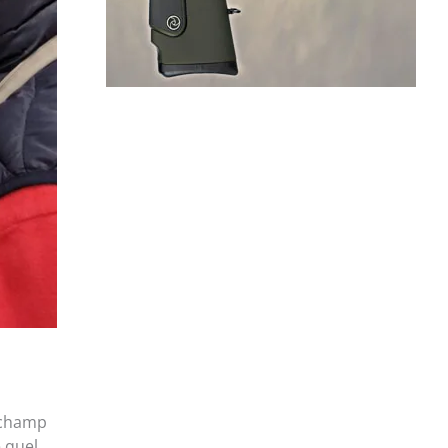
e champ
e quel