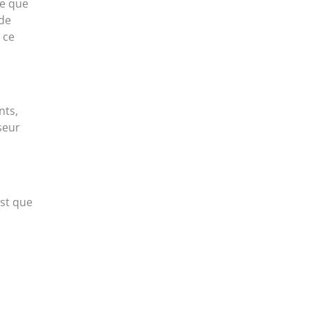
ce que
 de
 ce
nts,
seur
est que