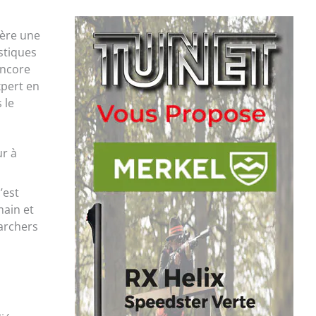
ière une
stiques
encore
xpert en
 le
ur à
’est
main et
’archers