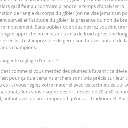
alors qu’il faut au contraire prendre le temps d’analyser la
onction de l’angle du corps du gibier (on ne vise jamais un po
ment surveiller l’attitude du gibier, la présence ou non de br
indre mouvement. Sans oublier que vous devrez souvent tirer
e longue approche ou en étant transi de froid après une lon
e réelle, il est impossible de gérer son tir avec autant de fac
 grands champions.
anger le réglage d’un arc ?
c’est comme si vous mettiez des plumes à l’avant : ça dévie
C’est pour ça que certains archers sont très précis sur leur c
res : si vous réglez votre matériel avec les techniques utili
ational, alors vous risquez des tirs déviés de 20 à 50 centi
el, autant avec un arc compound qu’un arc traditionnel. Auc