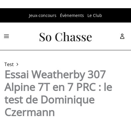
Aller
Jeux-concours
Évènements
Le Club
au
contenu
So Chasse
Test
Essai Weatherby 307
Alpine 7T en 7 PRC : le
test de Dominique
Czermann