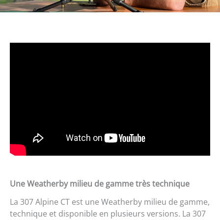
Une Weatherby milieu de gamme très technique
La 307 Alpine CT est une Weatherby milieu de gamme,
technique et disponible en plusieurs versions. La 307