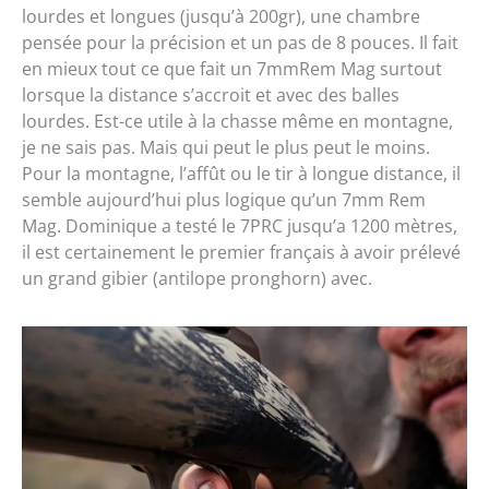
lourdes et longues (jusqu’à 200gr), une chambre
pensée pour la précision et un pas de 8 pouces. Il fait
en mieux tout ce que fait un 7mmRem Mag surtout
lorsque la distance s’accroit et avec des balles
lourdes. Est-ce utile à la chasse même en montagne,
je ne sais pas. Mais qui peut le plus peut le moins.
Pour la montagne, l’affût ou le tir à longue distance, il
semble aujourd’hui plus logique qu’un 7mm Rem
Mag. Dominique a testé le 7PRC jusqu’a 1200 mètres,
il est certainement le premier français à avoir prélevé
un grand gibier (antilope pronghorn) avec.