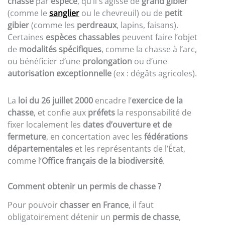
chasse
par
espèce
, qu’il s’agisse de
grand gibier
(comme le
sanglier
ou le chevreuil) ou de
petit
gibier
(comme les
perdreaux
, lapins, faisans).
Certaines
espèces chassables
peuvent faire l’objet
de
modalités spécifiques
, comme la chasse à l’arc,
ou bénéficier d’une
prolongation
ou d’une
autorisation exceptionnelle
(ex : dégâts agricoles).
La
loi du 26 juillet 2000
encadre l’
exercice de la
chasse
, et confie aux
préfets
la responsabilité de
fixer localement les
dates d’ouverture et de
fermeture
, en concertation avec les
fédérations
départementales
et les représentants de l’État,
comme l’
Office français de la biodiversité
.
Comment obtenir un permis de chasse ?
Pour pouvoir
chasser en France
, il faut
obligatoirement détenir un
permis de chasse
,