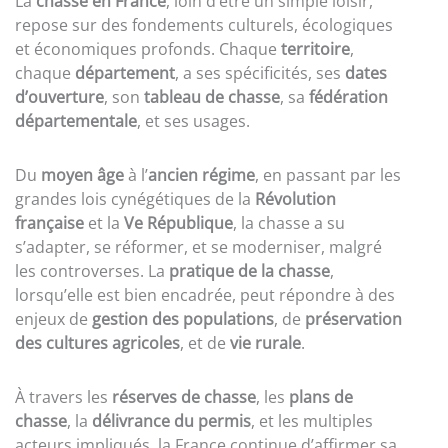
La
chasse en France
, loin d’être un simple loisir,
repose sur des fondements culturels, écologiques
et économiques profonds. Chaque
territoire
,
chaque
département
, a ses spécificités, ses
dates
d’ouverture
, son
tableau de chasse
, sa
fédération
départementale
, et ses usages.
Du
moyen âge
à l’
ancien régime
, en passant par les
grandes lois cynégétiques de la
Révolution
française
et la
Ve République
, la chasse a su
s’adapter, se réformer, et se moderniser, malgré
les controverses. La
pratique de la chasse
,
lorsqu’elle est bien encadrée, peut répondre à des
enjeux de
gestion des populations
, de
préservation
des cultures agricoles
, et de
vie rurale
.
À travers les
réserves de chasse
, les
plans de
chasse
, la
délivrance du permis
, et les multiples
acteurs impliqués, la France continue d’affirmer sa