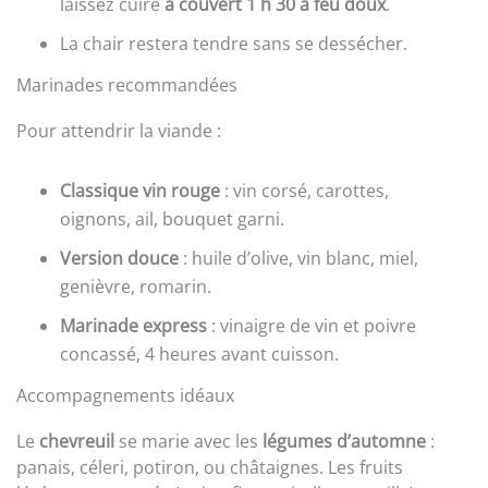
laissez cuire
à couvert 1 h 30 à feu doux
.
La chair restera tendre sans se dessécher.
Marinades recommandées
Pour attendrir la viande :
Classique vin rouge
: vin corsé, carottes,
oignons, ail, bouquet garni.
Version douce
: huile d’olive, vin blanc, miel,
genièvre, romarin.
Marinade express
: vinaigre de vin et poivre
concassé, 4 heures avant cuisson.
Accompagnements idéaux
Le
chevreuil
se marie avec les
légumes d’automne
:
panais, céleri, potiron, ou châtaignes. Les fruits