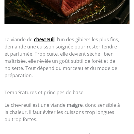
La viande de
chevreuil
, l’un des gibiers les plus fins,
demande une cuisson soignée pour rester tendre
et parfumée. Trop cuite, elle devient sèche ; bien
maîtrisée, elle révèle un goût subtil de forêt et de
noisette. Tout dépend du morceau et du mode de
préparation.
Températures et principes de base
Le chevreuil est une viande
maigre
, donc sensible à
la chaleur. Il faut éviter les cuissons trop longues
ou trop fortes.