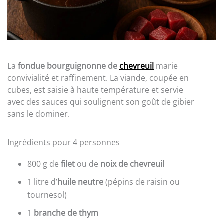
La
fondue bourguignonne de
chevreuil
marie
convivialité et raffinement. La viande, coupée en
cubes, est saisie à haute température et servie
avec des sauces qui soulignent son goût de gibier
sans le dominer.
Ingrédients pour 4 personnes
800 g de
filet
ou de
noix de chevreuil
1 litre d’
huile neutre
(pépins de raisin ou
tournesol)
1
branche de thym