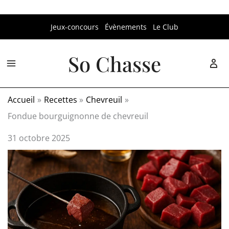
Aller
Jeux-concours
Évènements
Le Club
au
contenu
So Chasse
Accueil
Recettes
Chevreuil
Fondue bourguignonne de chevreuil
31 octobre 2025