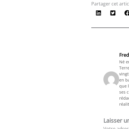
Partager cet artic
Fred
Né e
Terre
vingt
en ba
que l
ses 
rédac
réali
Laisser 
Votre adres