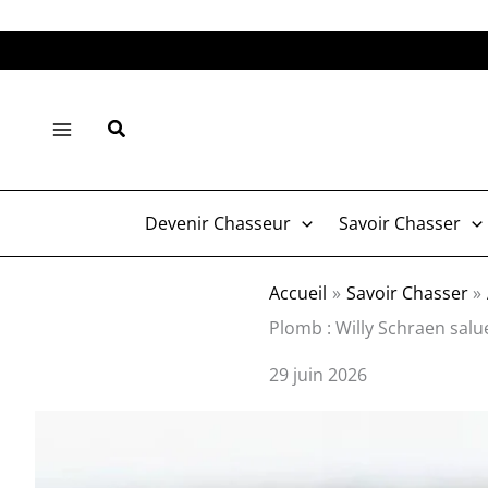
Aller
au
contenu
Rechercher
Devenir Chasseur
Savoir Chasser
Accueil
Savoir Chasser
Plomb : Willy Schraen salu
29 juin 2026