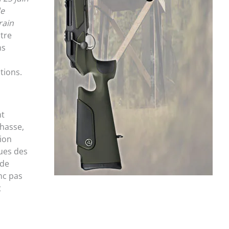
de
rain
stre
ns
tions.
nt
hasse,
ion
ues des
 de
nc pas
t