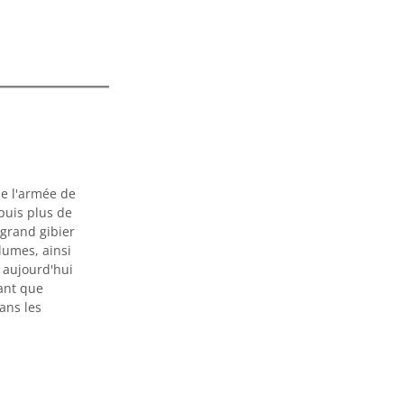
de l'armée de
puis plus de
 grand gibier
plumes, ainsi
t aujourd'hui
ant que
ans les