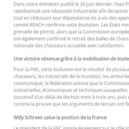
Dans notre entretien publié le 26 juin dernier, Yvan 
représentait une nécessité industrielle afin de laisse
tout en réduisant leur dépendance vis-à-vis des appro
comité REACH confirme cette évolution. Les États memb
grenaille de plomb, alors que la Commission européen
ont également confirmé le retrait des balles de chas
nationale des chasseurs accueille avec satisfaction.
Une victoire obtenue grâce à la mobilisation de toute l
Pour la FNC, cette évolution est le résultat de plusi
chasseurs, les industriels de la munition, les armuri
communiqué, la fédération estime que la Commission 
industrielles, économiques et techniques auxquelles
successif d’un délai de dix-huit mois à trois ans, puis
comme la preuve que les arguments de terrain ont fin
Willy Schraen salue la position de la France
Le président de la FNC insiste également sur le rôle j