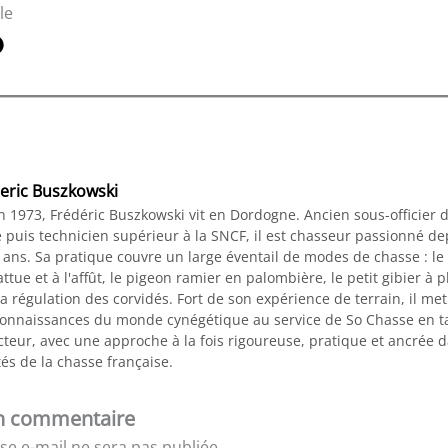
le
eric Buszkowski
n 1973, Frédéric Buszkowski vit en Dordogne. Ancien sous-officier 
 puis technicien supérieur à la SNCF, il est chasseur passionné de
 ans. Sa pratique couvre un large éventail de modes de chasse : le
ttue et à l'affût, le pigeon ramier en palombière, le petit gibier à 
a régulation des corvidés. Fort de son expérience de terrain, il me
connaissances du monde cynégétique au service de So Chasse en t
teur, avec une approche à la fois rigoureuse, pratique et ancrée d
tés de la chasse française.
un commentaire
se e-mail ne sera pas publiée.