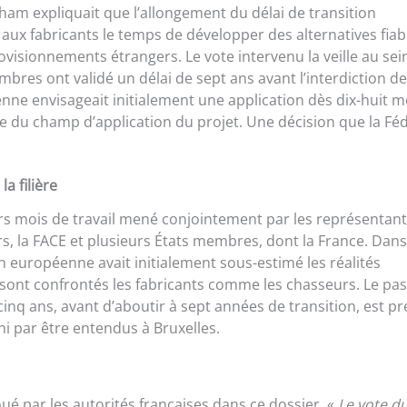
Pham expliquait que l’allongement du délai de transition
r aux fabricants le temps de développer des alternatives fiab
visionnements étrangers. Le vote intervenu la veille au sei
res ont validé un délai de sept ans avant l’interdiction de
ne envisageait initialement une application dès dix-huit moi
se du champ d’application du projet. Une décision que la Fé
a filière
eurs mois de travail mené conjointement par les représentan
ers, la FACE et plusieurs États membres, dont la France. Dan
européenne avait initialement sous-estimé les réalités
 sont confrontés les fabricants comme les chasseurs. Le pa
 cinq ans, avant d’aboutir à sept années de transition, est p
i par être entendus à Bruxelles.
oué par les autorités françaises dans ce dossier. «
Le vote du