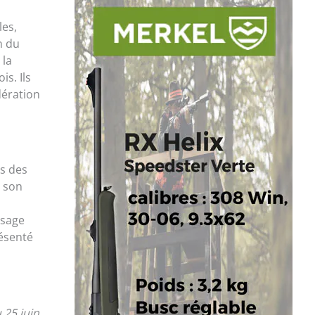
les,
n du
 la
s. Ils
dération
ts des
s son
ssage
résenté
 25 juin