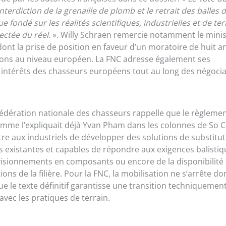
erdiction de la grenaille de plomb et le retrait des balles 
ondé sur les réalités scientifiques, industrielles et de ter
ctée du réel
. ». Willy Schraen remercie notamment le mini
dont la prise de position en faveur d’un moratoire de huit a
ussions au niveau européen. La FNC adresse également ses
 intérêts des chasseurs européens tout au long des négocia
Fédération nationale des chasseurs rappelle que le règleme
mme l’expliquait déjà Yvan Pham dans les colonnes de So C
e aux industriels de développer des solutions de substitut
 existantes et capables de répondre aux exigences balistiq
ovisionnements en composants ou encore de la disponibilité
ns de la filière. Pour la FNC, la mobilisation ne s’arrête do
que le texte définitif garantisse une transition techniquemen
vec les pratiques de terrain.