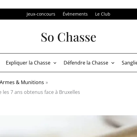
Jeux-concours
Évènements
Le Club
So Chasse
Expliquer la Chasse
Défendre la Chasse
Sangli
Armes & Munitions
e les 7 ans obtenus face à Bruxelles