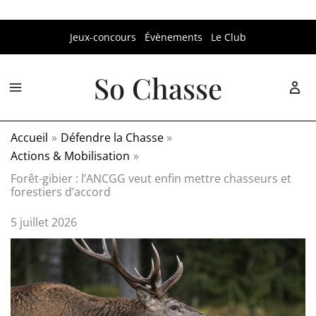
Aller
Jeux-concours
Évènements
Le Club
au
contenu
So Chasse
Accueil
Défendre la Chasse
Actions & Mobilisation
Forêt-gibier : l’ANCGG veut enfin mettre chasseurs et
forestiers d’accord
5 juillet 2026