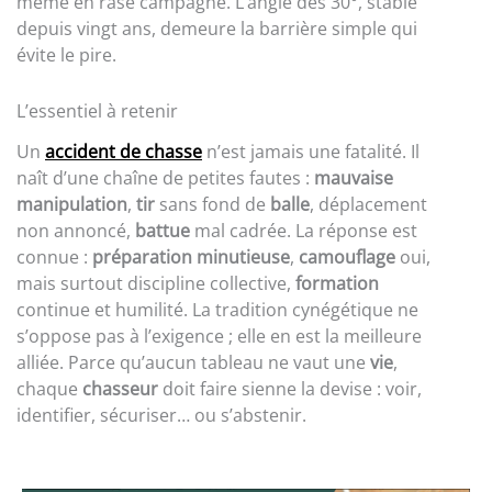
même en rase campagne. L’angle des 30°, stable
depuis vingt ans, demeure la barrière simple qui
évite le pire.
L’essentiel à retenir
Un
accident de chasse
n’est jamais une fatalité. Il
naît d’une chaîne de petites fautes :
mauvaise
manipulation
,
tir
sans fond de
balle
, déplacement
non annoncé,
battue
mal cadrée. La réponse est
connue :
préparation minutieuse
,
camouflage
oui,
mais surtout discipline collective,
formation
continue et humilité. La tradition cynégétique ne
s’oppose pas à l’exigence ; elle en est la meilleure
alliée. Parce qu’aucun tableau ne vaut une
vie
,
chaque
chasseur
doit faire sienne la devise : voir,
identifier, sécuriser… ou s’abstenir.