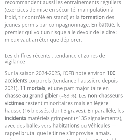
recommandent aussi les entrainements réguliers
(exercices de mise en sécurité, manipulation à
froid, tir contrôlé en stand) et la
formation
des
jeunes permis par compagnonnage. En
battue
, le
premier qui voit un risque a le devoir de le dire :
mieux vaut arrêter que déplorer.
Les chiffres récents : tendance et zones de
vigilance
Sur la saison 2024-2025, l’OFB note environ
100
accidents
corporels (tendance haussière depuis
2021),
11 mortels
, et une part majoritaire en
chasse au grand gibier
(≈63 %). Les
non-chasseurs
victimes
restent minoritaires mais en légère
hausse (16 blessés, dont 3 graves). En parallèle, les
incidents
matériels grimpent (≈135 signalements),
avec des
balle
s vers
habitations
ou
véhicules
—
rappel brutal que le
tir
ne s’improvise jamais,