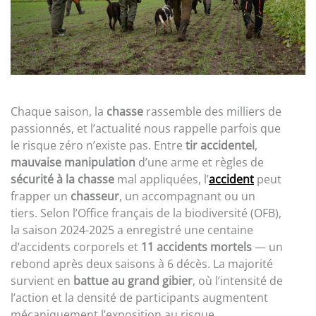
Chaque saison, la
chasse
rassemble des milliers de
passionnés, et l’actualité nous rappelle parfois que
le risque zéro n’existe pas. Entre
tir accidentel
,
mauvaise manipulation
d’une arme et règles de
sécurité à la chasse
mal appliquées, l’
accident
peut
frapper un
chasseur
, un accompagnant ou un
tiers. Selon l’Office français de la biodiversité (OFB),
la saison 2024-2025 a enregistré une centaine
d’accidents corporels et
11 accidents mortels
— un
rebond après deux saisons à 6 décès. La majorité
survient en
battue au grand gibier
, où l’intensité de
l’action et la densité de participants augmentent
mécaniquement l’exposition au risque.