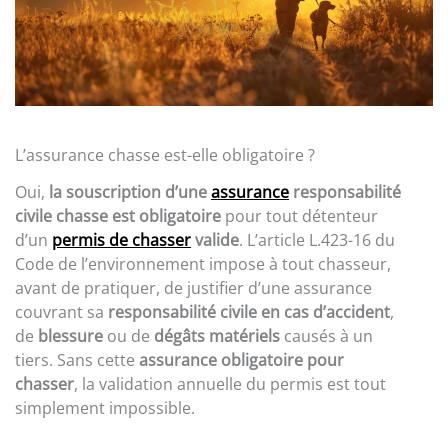
L’assurance chasse est-elle obligatoire ?
Oui,
la souscription d’une
assurance
responsabilité
civile chasse est obligatoire
pour tout détenteur
d’un
permis de chasser
valide
. L’article L.423-16 du
Code de l’environnement impose à tout chasseur,
avant de pratiquer, de justifier d’une assurance
couvrant sa
responsabilité civile en cas d’accident
,
de
blessure
ou de
dégâts matériels
causés à un
tiers. Sans cette
assurance obligatoire pour
chasser
, la validation annuelle du permis est tout
simplement impossible.