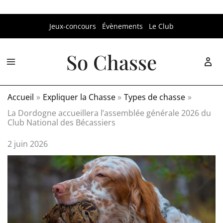
Aller
Jeux-concours
Évènements
Le Club
au
contenu
So Chasse
Accueil
Expliquer la Chasse
Types de chasse
La Dordogne accueillera l’assemblée générale 2026 du
Club National des Bécassiers
2 juin 2026