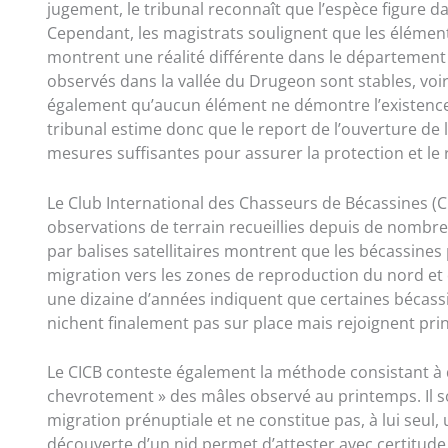
jugement, le tribunal reconnaît que l’espèce figure d
Cependant, les magistrats soulignent que les élément
montrent une réalité différente dans le département 
observés dans la vallée du Drugeon sont stables, vo
également qu’aucun élément ne démontre l’existence d
tribunal estime donc que le report de l’ouverture de 
mesures suffisantes pour assurer la protection et l
Le Club International des Chasseurs de Bécassines (
observations de terrain recueillies depuis de nombre
par balises satellitaires montrent que les bécassine
migration vers les zones de reproduction du nord et de 
une dizaine d’années indiquent que certaines bécass
nichent finalement pas sur place mais rejoignent prin
Le CICB conteste également la méthode consistant à d
chevrotement » des mâles observé au printemps. Il s
migration prénuptiale et ne constitue pas, à lui seul,
découverte d’un nid permet d’attester avec certitude 