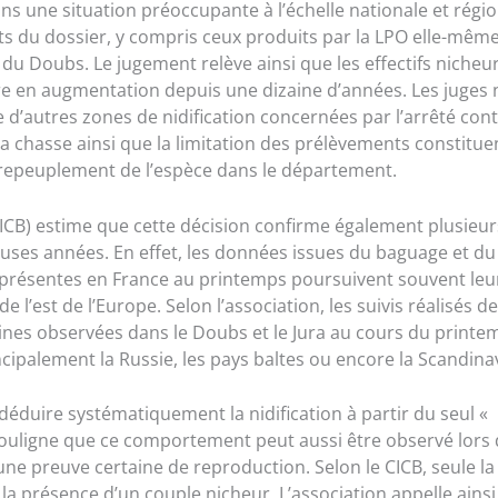
ans une situation préoccupante à l’échelle nationale et régio
s du dossier, y compris ceux produits par la LPO elle-même
du Doubs. Le jugement relève ainsi que les effectifs nicheu
ire en augmentation depuis une dizaine d’années. Les juges 
’autres zones de nidification concernées par l’arrêté cont
la chasse ainsi que la limitation des prélèvements constitue
e repeuplement de l’espèce dans le département.
CICB) estime que cette décision confirme également plusieur
uses années. En effet, les données issues du baguage et du 
s présentes en France au printemps poursuivent souvent leu
l’est de l’Europe. Selon l’association, les suivis réalisés d
ines observées dans le Doubs et le Jura au cours du printe
cipalement la Russie, les pays baltes ou encore la Scandinav
éduire systématiquement la nidification à partir du seul «
ouligne que ce comportement peut aussi être observé lors 
 une preuve certaine de reproduction. Selon le CICB, seule la
la présence d’un couple nicheur. L’association appelle ainsi 