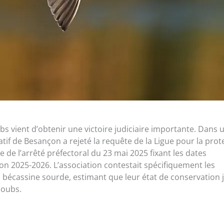
 vient d’obtenir une victoire judiciaire importante. Dans 
tif de Besançon a rejeté la requête de la Ligue pour la prot
e de l’arrêté préfectoral du 23 mai 2025 fixant les dates
on 2025-2026. L’association contestait spécifiquement les
 bécassine sourde, estimant que leur état de conservation ju
Doubs.