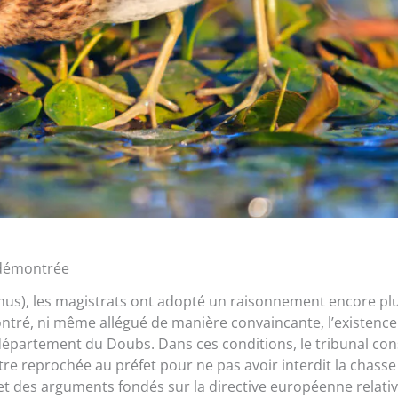
 démontrée
us), les magistrats ont adopté un raisonnement encore pl
ontré, ni même allégué de manière convaincante, l’existence
épartement du Doubs. Dans ces conditions, le tribunal con
re reprochée au préfet pour ne pas avoir interdit la chasse
et des arguments fondés sur la directive européenne relativ