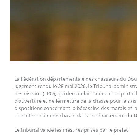
La Fédération départementale des chasseurs du Doubs
jugement rendu le 28 mai 2026, le Tribunal administra
des oiseaux (LPO), qui demandait l’annulation partiell
d’ouverture et de fermeture de la chasse pour la sais
dispositions concernant la bécassine des marais et la
une interdiction de chasse dans le département du 
Le tribunal valide les mesures prises par le préfet