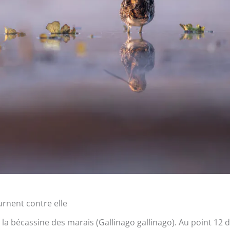
urnent contre elle
la bécassine des marais (Gallinago gallinago). Au point 12 