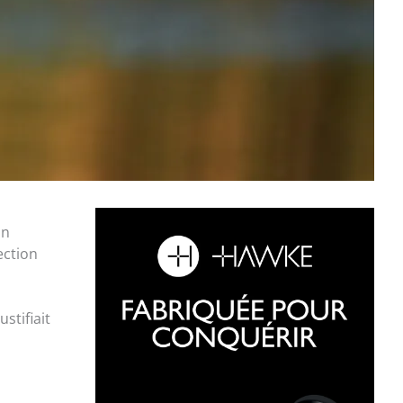
un
ection
stifiait