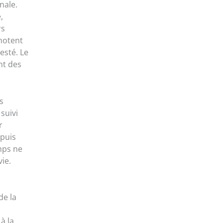
nale.
,
rs
notent
esté. Le
nt des
s
suivi
r
epuis
mps ne
ie.
de la
à la