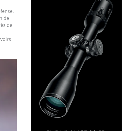
fense.
on de
rès de
uvoirs