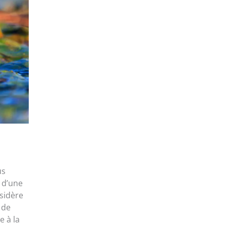
us
 d’une
sidère
 de
e à la