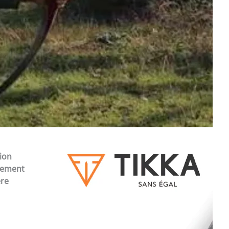
tion
èrement
ère