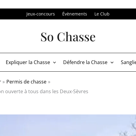
Jeux-concours
Évènements
Le Club
So Chasse
Expliquer la Chasse
Défendre la Chasse
Sangli
r
Permis de chasse
tion ouverte à tous dans les Deux-Sèvres