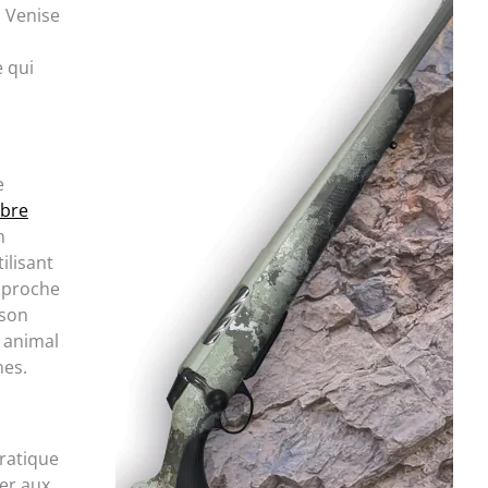
a Venise
 qui
e
mbre
n
ilisant
approche
 son
 animal
nes.
pratique
ier aux