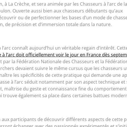
, à La Crèche, et sera animée par les Chasseurs à l’arc de l
oulon. Ouverte aussi bien aux chasseurs débutants qu’aux
écouvrir ou de perfectionner les bases d’un mode de chasse
on, de précision et d’immersion totale dans la nature.
arc connaît aujourd’hui un véritable regain d’intérêt. Cett
à l’arc doit officiellement voir le jour en France dès septe
 par la Fédération Nationale des Chasseurs et la Fédératio
 archers devaient suivre le même cursus que les chasseurs ut
naître les spécificités de cette pratique qui demande une 
 chasse à l’arc séduit notamment par son aspect technique et
fût, maîtrise du geste et connaissance fine du comportement
qui trouve également sa place dans certaines battues moder
 aux participants de découvrir différents aspects de cette 
urront échanger avec des passionnés expérimentés et s’init