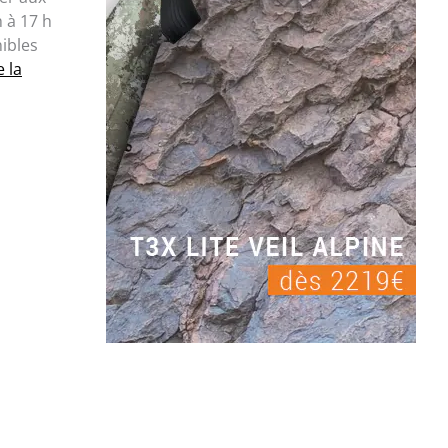
 à 17 h
nibles
e la