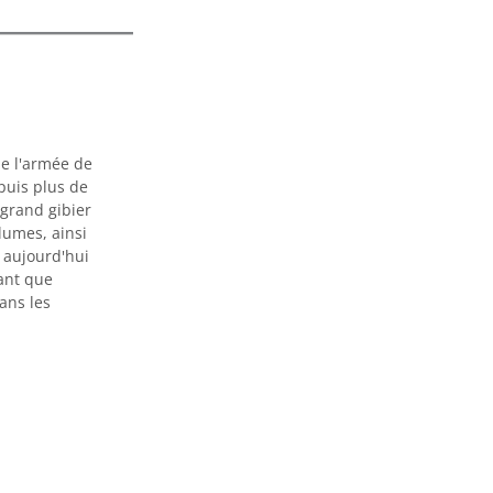
de l'armée de
puis plus de
 grand gibier
plumes, ainsi
t aujourd'hui
ant que
ans les