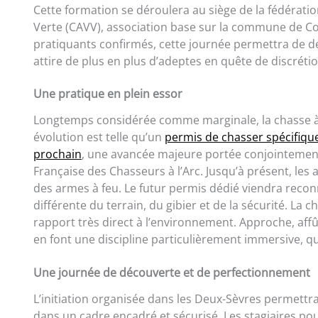
Cette formation se déroulera au siège de la fédération
Verte (CAVV), association base sur la commune de C
pratiquants confirmés, cette journée permettra de d
attire de plus en plus d’adeptes en quête de discréti
Une pratique en plein essor
Longtemps considérée comme marginale, la chasse à l’
évolution est telle qu’un
permis de chasser spécifique 
prochain
, une avancée majeure portée conjointement
Française des Chasseurs à l’Arc. Jusqu’à présent, les
des armes à feu. Le futur permis dédié viendra recon
différente du terrain, du gibier et de la sécurité. La
rapport très direct à l’environnement. Approche, af
en font une discipline particulièrement immersive, 
Une journée de découverte et de perfectionnement
L’initiation organisée dans les Deux-Sèvres permettra
dans un cadre encadré et sécurisé. Les stagiaires po