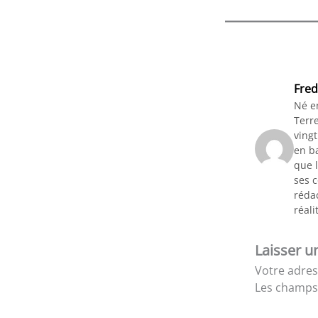
Fred
Né e
Terre
vingt
en ba
que l
ses 
rédac
réali
Laisser 
Votre adres
Les champs 