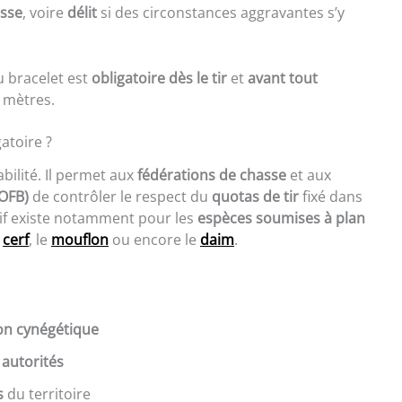
asse
, voire
délit
si des circonstances aggravantes s’y
u bracelet est
obligatoire dès le tir
et
avant tout
 mètres.
atoire ?
abilité. Il permet aux
fédérations de chasse
et aux
(OFB)
de contrôler le respect du
quotas de tir
fixé dans
tif existe notamment pour les
espèces soumises à plan
e
cerf
, le
mouflon
ou encore le
daim
.
ion cynégétique
 autorités
s
du territoire