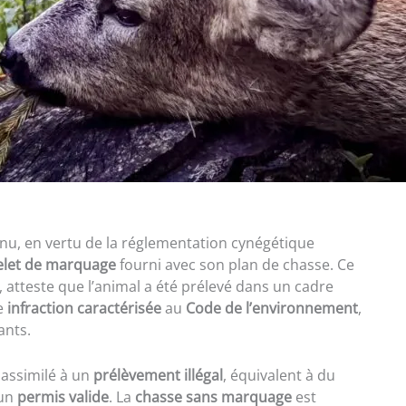
 tenu, en vertu de la réglementation cynégétique
elet de marquage
fourni avec son plan de chasse. Ce
, atteste que l’animal a été prélevé dans un cadre
ne
infraction caractérisée
au
Code de l’environnement
,
ants.
t assimilé à un
prélèvement illégal
, équivalent à du
’un
permis valide
. La
chasse sans marquage
est