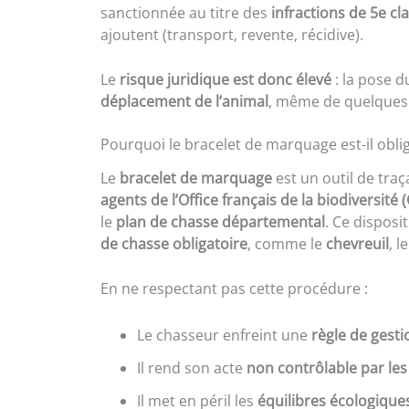
sanctionnée au titre des
infractions de 5e cl
ajoutent (transport, revente, récidive).
Le
risque juridique est donc élevé
: la pose d
déplacement de l’animal
, même de quelques
Pourquoi le bracelet de marquage est-il oblig
Le
bracelet de marquage
est un outil de traç
agents de l’Office français de la biodiversité 
le
plan de chasse départemental
. Ce disposi
de chasse obligatoire
, comme le
chevreuil
, l
En ne respectant pas cette procédure :
Le chasseur enfreint une
règle de gest
Il rend son acte
non contrôlable par les
Il met en péril les
équilibres écologique