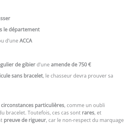
asser
ns le département
u d’une
ACCA
gulier de gibier
d’une
amende de 750 €
cule sans bracelet
, le chasseur devra prouver sa
s
circonstances particulières
, comme un oubli
u bracelet. Toutefois, ces cas sont
rares
, et
nt
preuve de rigueur
, car le non-respect du marquage