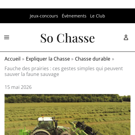
Aller
Jeux-concours
Évènements
Le Club
au
contenu
So Chasse
Accueil
Expliquer la Chasse
Chasse durable
Fauche des prairies : ces gestes simples qui peuvent
sauver la faune sauvage
15 mai 2026