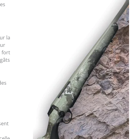
des
ur la
sur
 fort
égâts
des
i
sent
celle