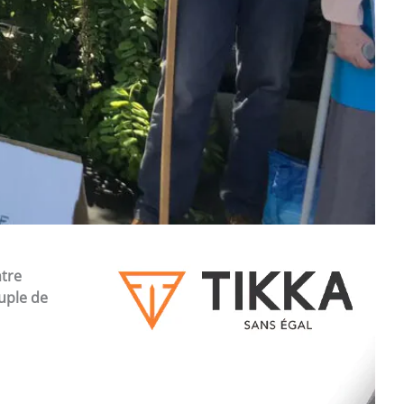
ntre
uple de
s