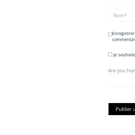
Nom*
Enregistre
commentai
Je souhaite
Are you hum