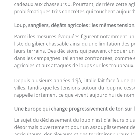
cadeaux aux chasseurs ». Pourtant, derrière cette ag
problématiques très concrètes qui touchent aujourd’
Loup, sangliers, dégâts agricoles : les mêmes tensio
Parmi les mesures évoquées figurent notamment une
liste du gibier chassable ainsi qu’une limitation des p
leurs terrains. Des décisions qui peuvent choquer une
dans les campagnes italiennes confrontées, comme en
agricoles et aux attaques de loups sur les troupeaux.
Depuis plusieurs années déjà, l’Italie fait face à une 
villes, tandis que les tensions autour du loup ne ces
rappelle fortement ce que vivent aujourd’hui de no
Une Europe qui change progressivement de ton sur l
Le sujet du déclassement du loup n’est d’ailleurs p
désormais ouvertement pour un assouplissement des 
agriculteurs, des éleveurs et des territoires ruraux. L