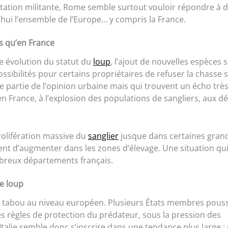
itation militante, Rome semble surtout vouloir répondre à 
hui l’ensemble de l’Europe… y compris la France.
ns qu’en France
 évolution du statut du
loup
, l’ajout de nouvelles espèces s
ossibilités pour certains propriétaires de refuser la chasse 
 partie de l’opinion urbaine mais qui trouvent un écho très
 France, à l’explosion des populations de sangliers, aux d
prolifération massive du
sanglier
jusque dans certaines gran
sent d’augmenter dans les zones d’élevage. Une situation qu
mbreux départements français.
e loup
lus tabou au niveau européen. Plusieurs États membres pous
règles de protection du prédateur, sous la pression des
’Italie semble donc s’inscrire dans une tendance plus large : 