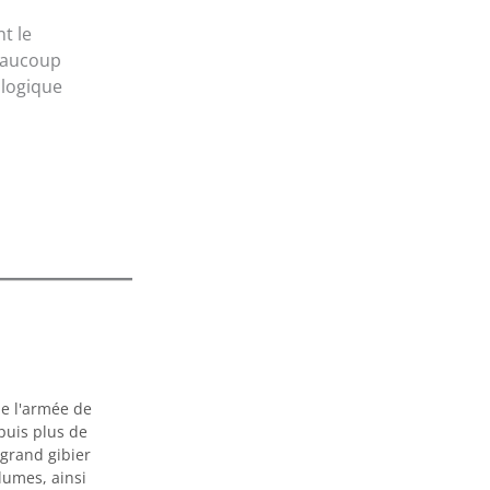
t le
eaucoup
ologique
de l'armée de
puis plus de
 grand gibier
plumes, ainsi