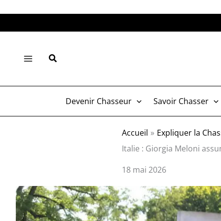
Aller
au
contenu
Rechercher
Devenir Chasseur
Savoir Chasser
Accueil
Expliquer la Cha
Italie : Giorgia Meloni ass
18 mai 2026