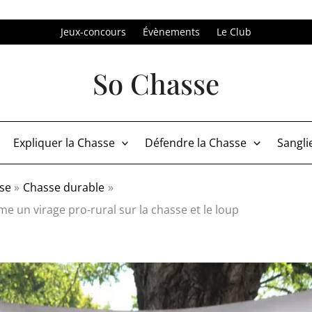
Jeux-concours
Évènements
Le Club
So Chasse
Expliquer la Chasse
Défendre la Chasse
Sangli
sse
Chasse durable
ume un virage pro-rural sur la chasse et le loup