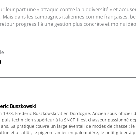
r leur part une « attaque contre la biodiversité » et accusen
. Mais dans les campagnes italiennes comme françaises, b
retour progressif à une gestion plus concrète et moins idé
le
eric Buszkowski
n 1973, Frédéric Buszkowski vit en Dordogne. Ancien sous-officier 
 puis technicien supérieur à la SNCF, il est chasseur passionné de
 ans. Sa pratique couvre un large éventail de modes de chasse : le
ttue et à l'affût, le pigeon ramier en palombière, le petit gibier à 