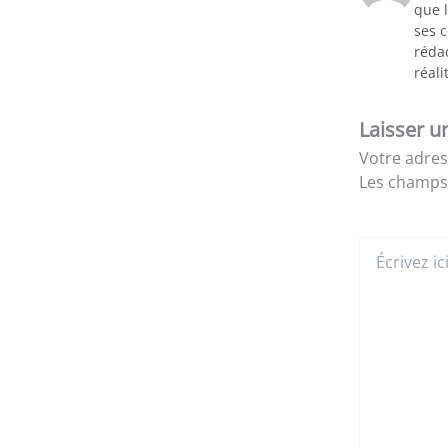
que l
ses 
rédac
réali
Laisser 
Votre adres
Les champs 
Écrivez
ici…