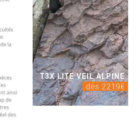
cultés
nt
de la
spèces
Ces
nt ainsi
up de
tres
éel des