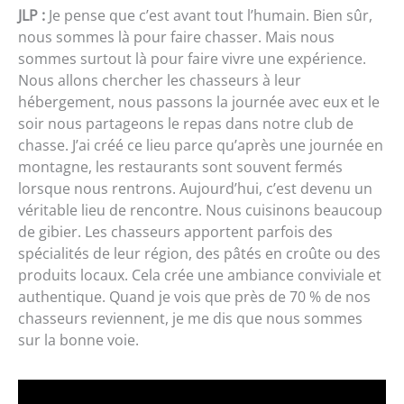
JLP :
Je pense que c’est avant tout l’humain. Bien sûr,
nous sommes là pour faire chasser. Mais nous
sommes surtout là pour faire vivre une expérience.
Nous allons chercher les chasseurs à leur
hébergement, nous passons la journée avec eux et le
soir nous partageons le repas dans notre club de
chasse. J’ai créé ce lieu parce qu’après une journée en
montagne, les restaurants sont souvent fermés
lorsque nous rentrons. Aujourd’hui, c’est devenu un
véritable lieu de rencontre. Nous cuisinons beaucoup
de gibier. Les chasseurs apportent parfois des
spécialités de leur région, des pâtés en croûte ou des
produits locaux. Cela crée une ambiance conviviale et
authentique. Quand je vois que près de 70 % de nos
chasseurs reviennent, je me dis que nous sommes
sur la bonne voie.