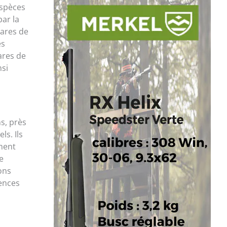
espèces
ar la
tares de
es
ares de
nsi
s, près
ls. Ils
ement
e
ons
gences