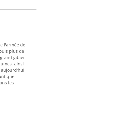
de l'armée de
puis plus de
 grand gibier
plumes, ainsi
t aujourd'hui
ant que
ans les