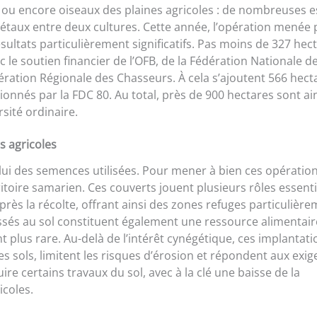
urs ou encore oiseaux des plaines agricoles : de nombreuses 
étaux entre deux cultures. Cette année, l’opération menée p
ultats particulièrement significatifs. Pas moins de 327 hec
le soutien financier de l’OFB, de la Fédération Nationale d
ération Régionale des Chasseurs. À cela s’ajoutent 566 hect
nnés par la FDC 80. Au total, près de 900 hectares sont ai
sité ordinaire.
s agricoles
elui des semences utilisées. Pour mener à bien ces opération
toire samarien. Ces couverts jouent plusieurs rôles essentie
ès la récolte, offrant ainsi des zones refuges particulièr
aissés au sol constituent également une ressource alimentair
 plus rare. Au-delà de l’intérêt cynégétique, ces implantati
es sols, limitent les risques d’érosion et répondent aux exi
uire certains travaux du sol, avec à la clé une baisse de la
coles.