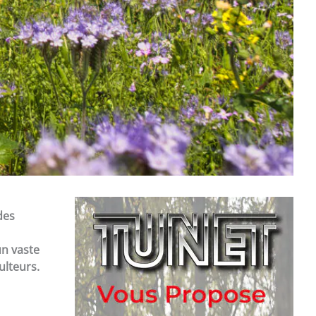
des
un vaste
ulteurs.