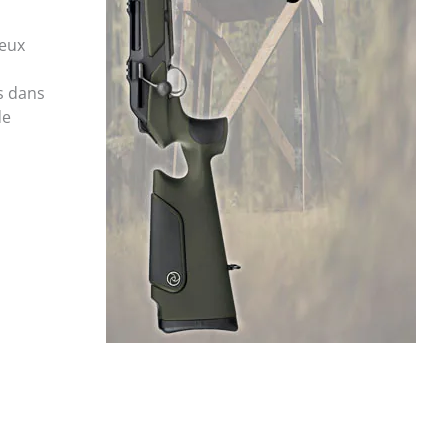
ieux
s dans
de