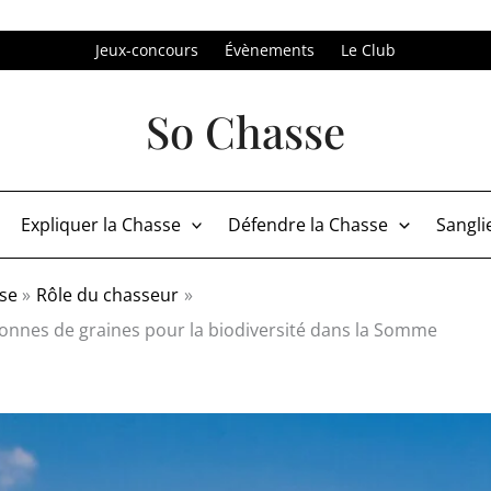
Jeux-concours
Évènements
Le Club
So Chasse
Expliquer la Chasse
Défendre la Chasse
Sangli
sse
Rôle du chasseur
onnes de graines pour la biodiversité dans la Somme