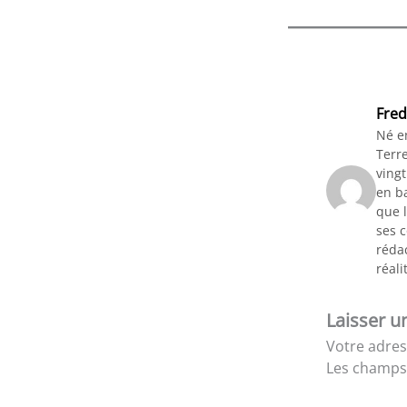
Fred
Né e
Terre
vingt
en ba
que l
ses 
rédac
réali
Laisser 
Votre adres
Les champs 