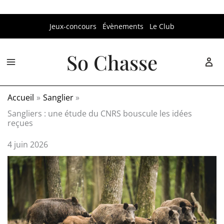
Aller
Jeux-concours
Évènements
Le Club
au
contenu
So Chasse
Accueil
Sanglier
Sangliers : une étude du CNRS bouscule les idées
reçues
4 juin 2026