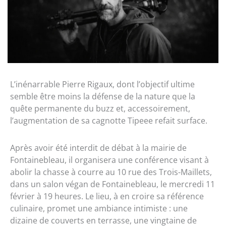
L’inénarrable Pierre Rigaux, dont l’objectif ultime
semble être moins la défense de la nature que la
quête permanente du buzz et, accessoirement,
l’augmentation de sa cagnotte Tipeee refait surface.
Après avoir été interdit de débat à la mairie de
Fontainebleau, il organisera une conférence visant à
abolir la chasse à courre au 10 rue des Trois-Maillets,
dans un salon végan de Fontainebleau, le mercredi 11
février à 19 heures. Le lieu, à en croire sa référence
culinaire, promet une ambiance intimiste : une
dizaine de couverts en terrasse, une vingtaine de