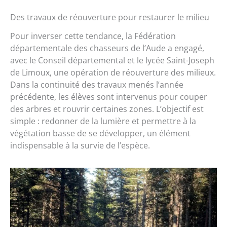
Des travaux de réouverture pour restaurer le milieu
Pour inverser cette tendance, la Fédération
départementale des chasseurs de l’Aude a engagé,
avec le Conseil départemental et le lycée Saint-Joseph
de Limoux, une opération de réouverture des milieux.
Dans la continuité des travaux menés l’année
précédente, les élèves sont intervenus pour couper
des arbres et rouvrir certaines zones. L’objectif est
simple : redonner de la lumière et permettre à la
végétation basse de se développer, un élément
indispensable à la survie de l’espèce.