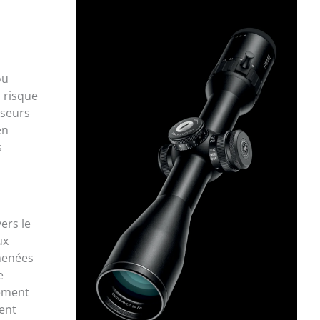
ou
 risque
sseurs
en
s
ers le
ux
 menées
e
rement
ment