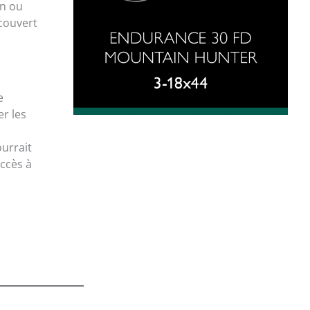
an ou
couvert
e
r les
ourrait
ccès à