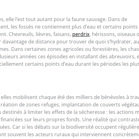
es, elle l’est tout autant pour la faune sauvage. Dans de
t, les fossés ne contiennent plus d’eau et certains points
. Chevreuils, lièvres, faisans,
perdrix
, hérissons, oiseaux 
ir davantage de distance pour trouver de quoi s’hydrater, au
es. Dans certaines zones agricoles ou forestières, les cha
plusieurs années ces épisodes en installant des abreuvoirs, 
iellement certains points d’eau durant les périodes les plu
 elles mobilisent chaque été des milliers de bénévoles à trav
 création de zones refuges, implantation de couverts végéta
estinés à limiter les effets de la sécheresse : les actions
inancées sur leurs propres fonds. Une réalité qui contrast
sées. Car si les débats sur la biodiversité occupent réguliè
 sont souvent les acteurs ruraux qui interviennent concrète