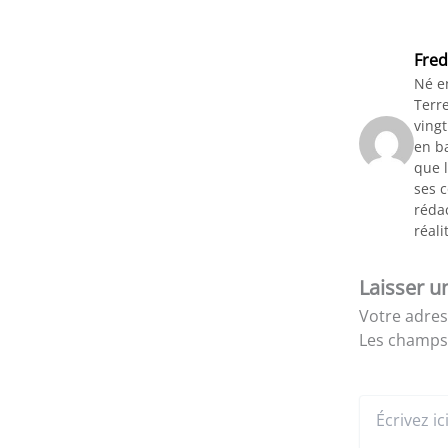
Fred
Né e
Terre
vingt
en ba
que l
ses 
rédac
réali
Laisser 
Votre adres
Les champs 
Écrivez
ici…