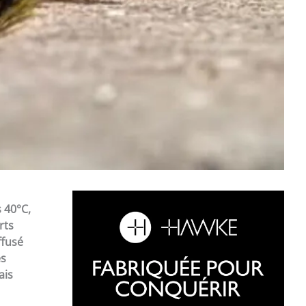
 40°C,
rts
ffusé
es
ais