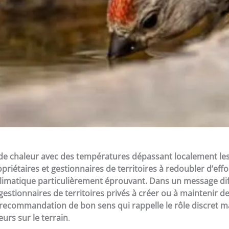
 de chaleur avec des températures dépassant localement les
priétaires et gestionnaires de territoires à redoubler d’effo
 climatique particulièrement éprouvant. Dans un message di
gestionnaires de territoires privés à créer ou à maintenir d
recommandation de bon sens qui rappelle le rôle discret m
rs sur le terrain
.