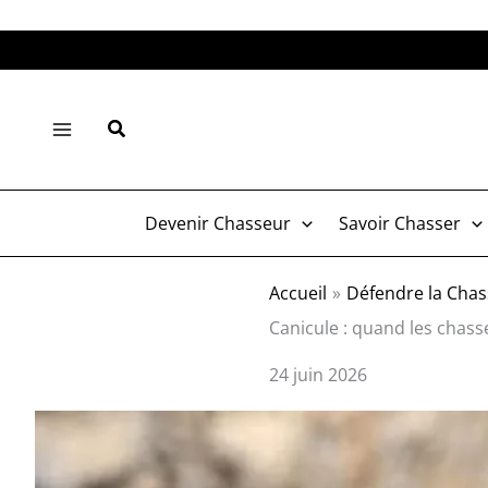
Aller
au
contenu
Rechercher
Devenir Chasseur
Savoir Chasser
Accueil
Défendre la Chas
Canicule : quand les chass
24 juin 2026