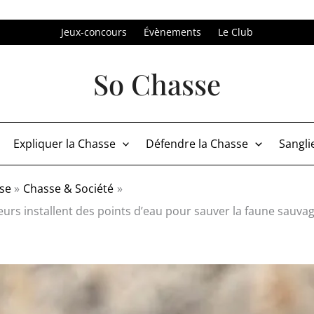
Jeux-concours
Évènements
Le Club
So Chasse
Expliquer la Chasse
Défendre la Chasse
Sangli
se
Chasse & Société
eurs installent des points d’eau pour sauver la faune sauva