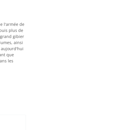
de l'armée de
puis plus de
 grand gibier
plumes, ainsi
t aujourd'hui
ant que
ans les