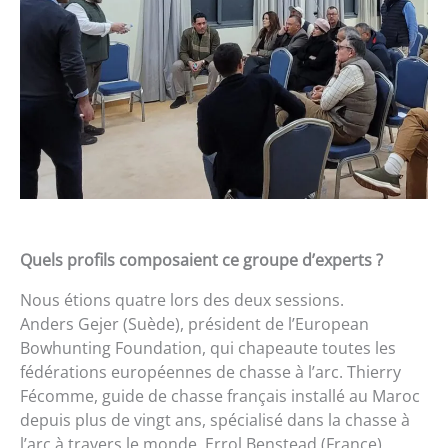
Quels profils composaient ce groupe d’experts ?
Nous étions quatre lors des deux sessions.
Anders Gejer (Suède), président de l’European
Bowhunting Foundation, qui chapeaute toutes les
fédérations européennes de chasse à l’arc. Thierry
Fécomme, guide de chasse français installé au Maroc
depuis plus de vingt ans, spécialisé dans la chasse à
l’arc à travers le monde. Errol Benstead (France),