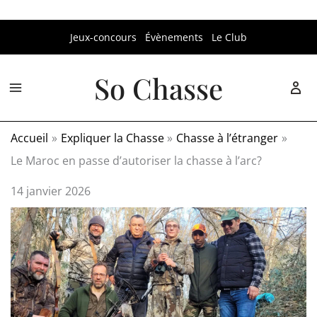
Aller
Jeux-concours
Évènements
Le Club
au
contenu
So Chasse
Accueil
Expliquer la Chasse
Chasse à l’étranger
Le Maroc en passe d’autoriser la chasse à l’arc?
14 janvier 2026