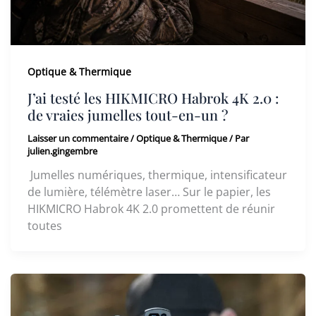
Optique & Thermique
J’ai testé les HIKMICRO Habrok 4K 2.0 :
de vraies jumelles tout-en-un ?
Laisser un commentaire
/
Optique & Thermique
/ Par
julien.gingembre
Jumelles numériques, thermique, intensificateur
de lumière, télémètre laser… Sur le papier, les
HIKMICRO Habrok 4K 2.0 promettent de réunir
toutes