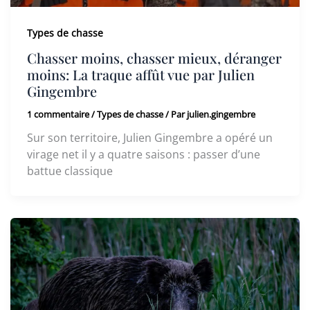
Types de chasse
Chasser moins, chasser mieux, déranger
moins: La traque affût vue par Julien
Gingembre
1 commentaire
/
Types de chasse
/ Par
julien.gingembre
Sur son territoire, Julien Gingembre a opéré un
virage net il y a quatre saisons : passer d’une
battue classique