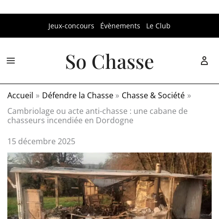
Aller
Jeux-concours
Évènements
Le Club
au
contenu
So Chasse
Accueil
Défendre la Chasse
Chasse & Société
Cambriolage ou acte anti-chasse : une cabane de
chasseurs incendiée en Dordogne
15 décembre 2025