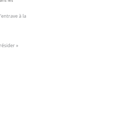
ans les
’entrave à la
résider »