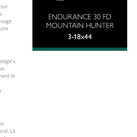
 sur
s
ssage
 une
otégé
»,
ux.
ment le
s
es
ral. Là