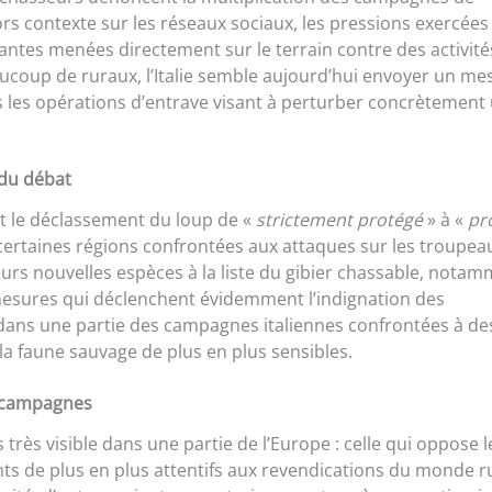
rs contexte sur les réseaux sociaux, les pressions exercées
itantes menées directement sur le terrain contre des activité
aucoup de ruraux, l’Italie semble aujourd’hui envoyer un me
is les opérations d’entrave visant à perturber concrètement
 du débat
nt le déclassement du loup de «
strictement protégé
» à «
pr
 certaines régions confrontées aux attaques sur les troupea
eurs nouvelles espèces à la liste du gibier chassable, notam
s mesures qui déclenchent évidemment l’indignation des
ans une partie des campagnes italiennes confrontées à de
la faune sauvage de plus en plus sensibles.
t campagnes
très visible dans une partie de l’Europe : celle qui oppose l
 de plus en plus attentifs aux revendications du monde ru