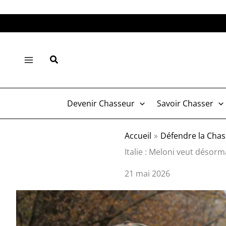
Aller
au
contenu
Rechercher
Devenir Chasseur
Savoir Chasser
Accueil
Défendre la Chas
Italie : Meloni veut désor
21 mai 2026