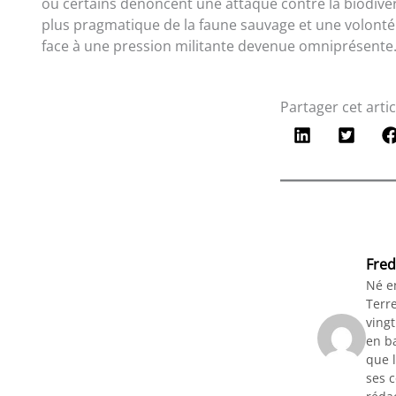
où certains dénoncent une attaque contre la biodivers
plus pragmatique de la faune sauvage et une volonté 
face à une pression militante devenue omniprésente
Partager cet artic
Fred
Né e
Terre
vingt
en ba
que l
ses 