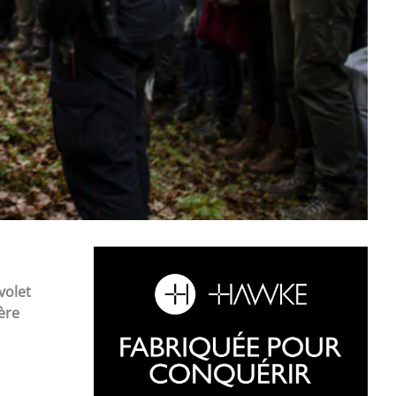
volet
ère