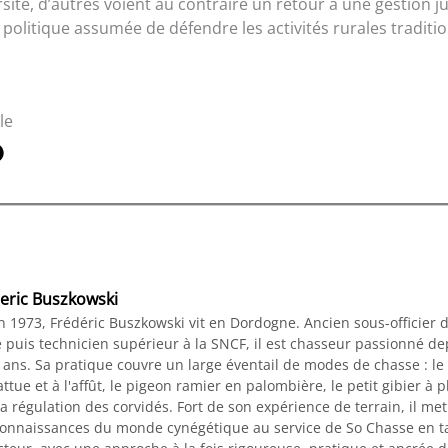
ité, d’autres voient au contraire un retour à une gestion j
politique assumée de défendre les activités rurales traditio
.
le
eric Buszkowski
n 1973, Frédéric Buszkowski vit en Dordogne. Ancien sous-officier 
 puis technicien supérieur à la SNCF, il est chasseur passionné de
 ans. Sa pratique couvre un large éventail de modes de chasse : le
ttue et à l'affût, le pigeon ramier en palombière, le petit gibier à 
a régulation des corvidés. Fort de son expérience de terrain, il me
connaissances du monde cynégétique au service de So Chasse en t