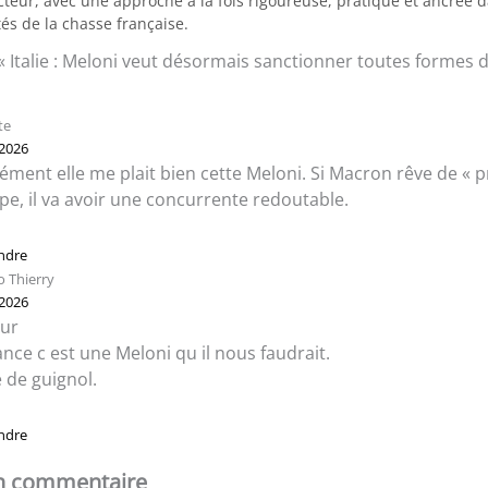
teur, avec une approche à la fois rigoureuse, pratique et ancrée d
tés de la chasse française.
« Italie : Meloni veut désormais sanctionner toutes formes d
te
 2026
ément elle me plait bien cette Meloni. Si Macron rêve de « p
ope, il va avoir une concurrente redoutable.
ndre
 Thierry
 2026
ur
ance c est une Meloni qu il nous faudrait.
 de guignol.
ndre
un commentaire