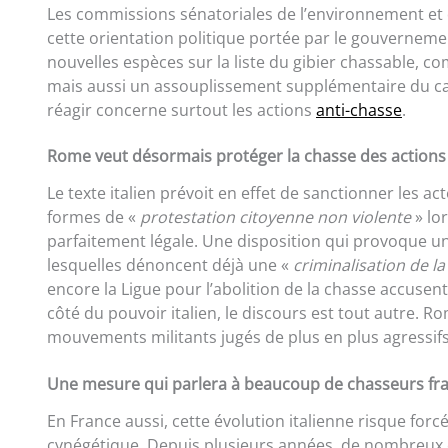
Les commissions sénatoriales de l’environnement et d
cette orientation politique portée par le gouverneme
nouvelles espèces sur la liste du gibier chassable, 
mais aussi un assouplissement supplémentaire du c
réagir concerne surtout les actions
anti-chasse
.
Rome veut désormais protéger la chasse des actions 
Le texte italien prévoit en effet de sanctionner les ac
formes de «
protestation citoyenne non violente
» lo
parfaitement légale. Une disposition qui provoque une
lesquelles dénoncent déjà une «
criminalisation de l
encore la Ligue pour l’abolition de la chasse accuse
côté du pouvoir italien, le discours est tout autre.
mouvements militants jugés de plus en plus agressifs 
Une mesure qui parlera à beaucoup de chasseurs fra
En France aussi, cette évolution italienne risque fo
cynégétique. Depuis plusieurs années, de nombreux 