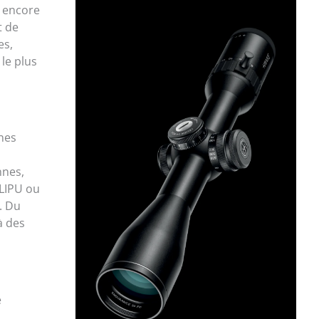
t encore
t de
es,
 le plus
ines
nnes,
 LIPU ou
. Du
à des
e