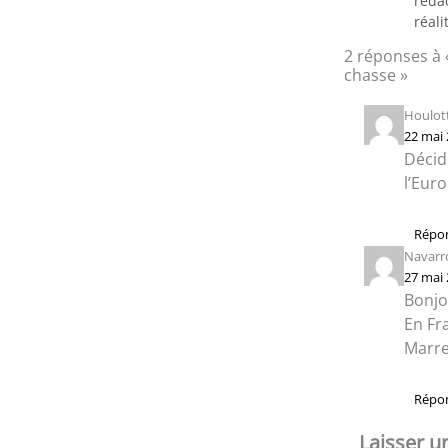
rédac
réali
2 réponses à 
chasse »
Houlot
22 mai
Décid
l’Eur
Répo
Navarro
27 mai
Bonjo
En Fr
Marre
Répo
Laisser 