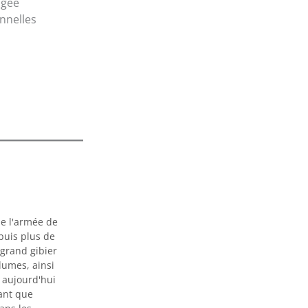
ugée
nnelles
de l'armée de
puis plus de
 grand gibier
plumes, ainsi
t aujourd'hui
ant que