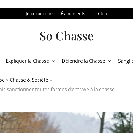
Jeux-concours
Évènements
Le Club
So Chasse
Expliquer la Chasse
Défendre la Chasse
Sangli
se
Chasse & Société
mais sanctionner toutes formes d’entrave à la chasse