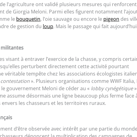
e l’agriculture ont validé plusieurs mesures qui renforcen
nt de Giorgia Meloni. Parmi elles figurent notamment l’ajou
comme le
bouquetin
, l’oie sauvage ou encore le
pigeon
des vill
adre de gestion du
loup
. Mais le passage qui fait aujourd’hui
militantes
tes visant à entraver l’exercice de la chasse, y compris certa
rsqu’elles perturbent directement cette activité pourtant
 véritable tempête chez les associations écologistes italie
a contestation
». Plusieurs organisations comme WWF Italia,
nt le gouvernement Meloni de céder au «
lobby cynégétique
»
 Rome assume désormais une ligne beaucoup plus ferme face 
envers les chasseurs et les territoires ruraux.
nçais
rcément d’être observée avec intérêt par une partie du mond
chasseurs dénoncent la multiplication des campagnes de