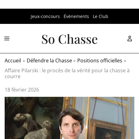
Aller
Jeux-concours
Évènements
Le Club
au
contenu
So Chasse
Accueil
Défendre la Chasse
Positions officielles
Affaire Pilarski : le procès de la vérité pour la chasse à
courre
18 février 2026