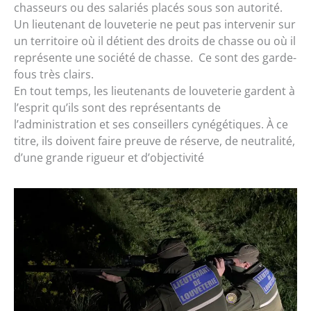
chasseurs ou des salariés placés sous son autorité.
Un lieutenant de louveterie ne peut pas intervenir sur
un territoire où il détient des droits de chasse ou où il
représente une société de chasse. Ce sont des garde-
fous très clairs.
En tout temps, les lieutenants de louveterie gardent à
l’esprit qu’ils sont des représentants de
l’administration et ses conseillers cynégétiques. À ce
titre, ils doivent faire preuve de réserve, de neutralité,
d’une grande rigueur et d’objectivité