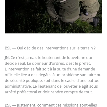
BSL — Qui décide des interventions sur le terrain ?
JN:
Ce n’est jamais le lieutenant de louveterie qui
décide seul. Le donneur d’ordres, c’est le préfet.
L’intervention se fait soit à la suite d’une demande
officielle liée à des dégâts, à un problème sanitaire ou
de sécurité publique, soit dans le cadre d’une battue
administrative. Le lieutenant de louveterie agit sous
arrêté préfectoral et doit rendre compte de tout.
BSL — Justement, comment ces missions sont-elles