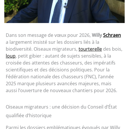
Dans son message de vœux pour 2026,
Willy
Schraen
a largement insisté sur les dossiers liés à la
biodiversité. Oiseaux migrateurs,
tourterelle
des bois,
loup
, petit gibier : autant de sujets sensibles, à la
croisée des attentes des chasseurs, des impératifs
scientifiques et des décisions politiques. Pour la
Fédération nationale des chasseurs (FNC), l’année
2025 marque plusieurs avancées majeures, mais
aussi l’ouverture de nouveaux chantiers pour 2026.
Oiseaux migrateurs : une décision du Conseil d’État
qualifiée d’historique
Parmi les dossiers emblématiques évoqués par Willy